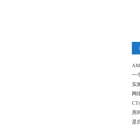
AM
一
实
网
CT
房
是