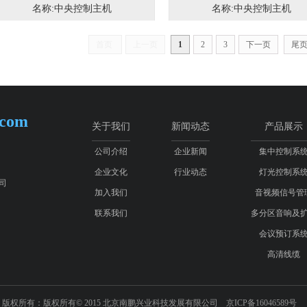
名称:中央控制主机
名称:中央控制主机
首页
上一页
1
2
3
下一页
尾
.com
关于我们
新闻动态
产品展示
公司介绍
企业新闻
集中控制系
企业文化
行业动态
灯光控制系
司
加入我们
音视频信号管
联系我们
多分区音响及
会议预订系
高清线缆
版权所有：版权所有© 2015 北京南鹏兴业科技发展有限公司 京ICP备16046589号